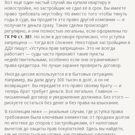
Вот ещё один частый случай: вы купили квартиру в
новостройке, но застройщик не сдал её в срок. Вы имеете
право требовать неустойку. Но вместо того чтобы тянуть
годы в суде, вы продаёте это право другой компании — и
получаете деньги сразу. Такие сделки происходят
регулярно, и они полностью легальны, если оформлены по
ГК РФ ст. 381
. Но если в договоре прописано, что уступка
запрещена — тогда всё сложнее. Некоторые застройщики в
ДДУ пишут: «Уступка прав запрещена». Это не всегда
работает — суды часто признают такие пункты
недействительными, особенно если они ограничивают
права кредитора. Но лучше заранее проверить договор.
Иногда цессия используется и в бытовых ситуациях.
Например, вы дали другу 300 тысяч в долг, а он не
возвращает. Вы передаёте это право своему брату — и
теперь брат требует деньги. Всё легально. Главное —
письменный договор и уведомление должника. Без этого —
рискуете остаться без денег и без права на взыскание.
В коллекции ниже — реальные случаи, где уступка права
требования была ключевым элементом: от продажи долгов
по ипотеке до споров с застройщиками, от налоговых
вычетов до защиты прав покупателей. Здесь вы найдёте,
как не попасться на уловки, как правильно оформить