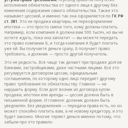
исполнения обязательства от одного лица к другому без
изменения содержания самого обязательства
. Также это
называют
цессией
, и именно так она оформляется по
ГК РФ
ст. 381
. Это не продажа квартиры, не переоформление
ипотеки — это просто смена того, кому должны платить.
Например, если компания А должна вам 500 тысяч, но вы не
хотите ждать, пока она заплатит — вы можете передать
это право компании Б, и тогда компания А будет платить
уже ей. Вы получаете деньги сразу, Б получает право
требовать, а должник — просто другой получатель.
Это не редкость. Всё чаще так делают при продаже долгов
банками, застройщиками, даже частными лицами. Всё это
регулируется
договором цессии
,
официальным
соглашением, по которому одно лицо передаёт другому
право требования по обязательству
. Главное — не
нарушить форму. Если долг возник из договора купли-
продажи, ипотеки или аренды — цессия должна быть в
письменной форме. И главное: должник должен быть
уведомлён. Без уведомления — передача права есть, но он
может спокойно платить вам, а не новому кредитору, и это
будет законно. Многие теряют деньги именно потому, что
забыли про это правило.