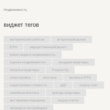
Недвижимость
виджет тегов
материнский капитал
вторичный рынок
ЕГРН
имущественный вычет
инвестиции в недвижимость
оценка недвижимости
продажа квартиры
покупка квартиры
Росреестр
новостройка
ипотека
выписка ЕГРН
кадастровая стоимость
ДДУ
эскроу-счет
семейная ипотека
аренда квартиры
акт приема-передачи
эскроу-счета
проверка застройщика