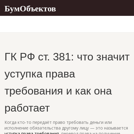
БумОбъектов
ГК РФ ст. 381: что значит
уступка права
требования и как она
работает
Когда кто-то передаёт право требовать деньги или
исполнение обязательства другому лицу — это называется
уступка права требования
,
перевод права на получение