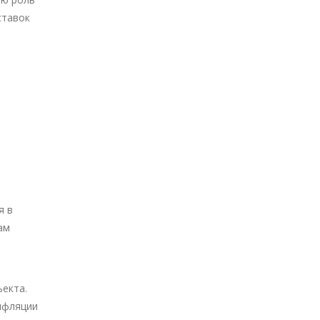
ставок
я в
ам
екта.
инфляции