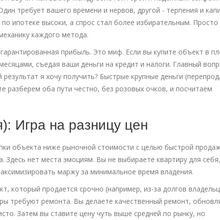
дин требует вашего времени и нервов, другой - терпения и капи
 по ипотеке высоки, а спрос стал более избирательным. Просто
механику каждого метода.
гарантированная прибыль. Это миф. Если вы купите объект в п
месяцами, съедая ваши деньги на кредит и налоги. Главный вопр
й результат я хочу получить? Быстрые крупные деньги (перепро
е разберем оба пути честно, без розовых очков, и посчитаем
: Игра на разницу цен
упки объекта ниже рыночной стоимости с целью быстрой прода
а
.
Здесь нет места эмоциям. Вы не выбираете квартиру для себя
максимизировать маржу за минимальное время владения.
кт, который продается срочно (например, из-за долгов владельц
тиры требуют ремонта. Вы делаете качественный ремонт, обновл
то. Затем вы ставите цену чуть выше средней по рынку, но