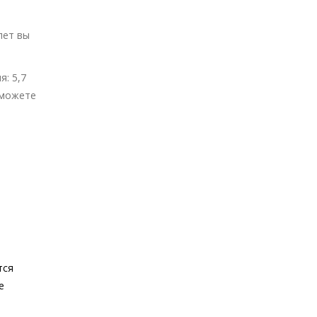
лет вы
: 5,7
 можете
тся
е