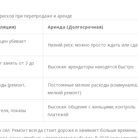
рисков при перепродаже и аренде
ляция)
Аренда (Долгосрочная)
 цен убивает
Низкий риск: можно просто ждать или сда
 занять от 3 до
Высокая: арендаторы находятся быстро
оды (ремонт,
Постоянные мелкие расходы (коммуналка,
мелкий ремонт)
Высокая: общение с жильцами, контроль
теля, показы
платежей
х сил. Ремонт всегда стоит дороже и занимает больше времени,
года, ваша «прибыль» превратится в убыток. В 2026 году ключев