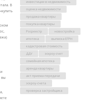
инвестиции в недвижимость
тала. В
оценка недвижимости
 «купить
продажа квартиры
покупка квартиры
лохом
ос,
Росреестр
новостройка
дажа)
ипотека
выписка ЕГРН
кадастровая стоимость
ДДУ
эскроу-счет
семейная ипотека
аренда квартиры
жи
акт приема-передачи
, вы
эскроу-счета
проверка застройщика
а,
яете