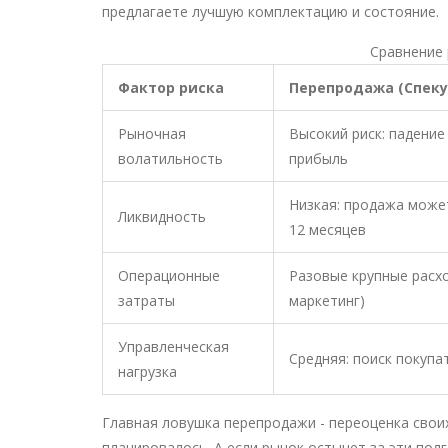
предлагаете лучшую комплектацию и состояние.
Сравнение 
Фактор риска
Перепродажа (Спеку
Рыночная
Высокий риск: падение
волатильность
прибыль
Низкая: продажа может
Ликвидность
12 месяцев
Операционные
Разовые крупные расх
затраты
маркетинг)
Управленческая
Средняя: поиск покупа
нагрузка
Главная ловушка перепродажи - переоценка свои
планировалось. А если рынок остынет за эти пол