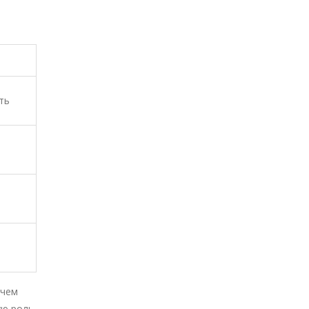
ть
 чем
ую роль