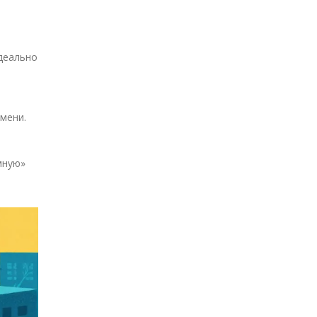
деально
мени.
мную»