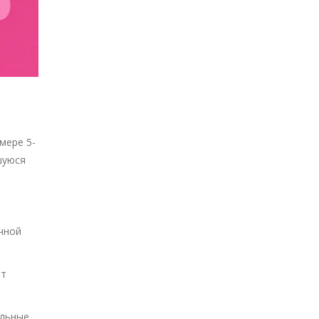
мере 5-
шуюся
чной
ет
альные