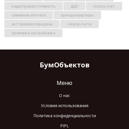
кадастровая стоимость
ДДУ
эскроу-счет
семейная ипотека
аренда квартиры
акт приема-передачи
эскроу-счета
проверка застройщика
БумОбъектов
Меню
О нас
Условия использования
Политика конфиденциальности
PIPL