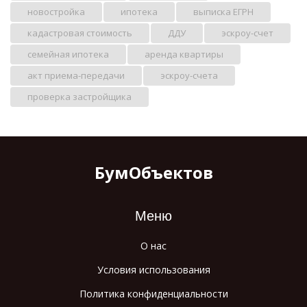
новостройка
ипотека
выписка ЕГРН
кадастровая стоимость
ДДУ
эскроу-счет
семейная ипотека
аренда квартиры
акт приема-передачи
эскроу-счета
проверка застройщика
БумОбъектов
Меню
О нас
Условия использования
Политика конфиденциальности