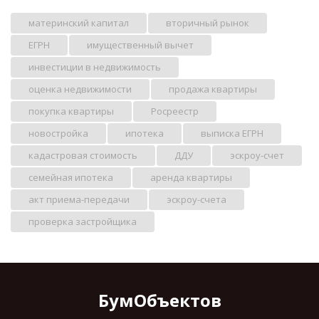
материнский капитал
вторичный рынок
ЕГРН
имущественный вычет
инвестиции в недвижимость
оценка недвижимости
продажа квартиры
покупка квартиры
Росреестр
новостройка
ипотека
выписка ЕГРН
кадастровая стоимость
ДДУ
эскроу-счет
семейная ипотека
аренда квартиры
акт приема-передачи
эскроу-счета
проверка застройщика
БумОбъектов