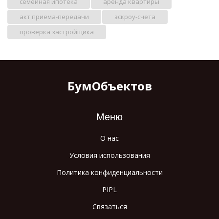
семейная ипотека
аренда квартиры
акт приема-передачи
эскроу-счета
проверка застройщика
БумОбъектов
Меню
О нас
Условия использования
Политика конфиденциальности
PIPL
Связаться