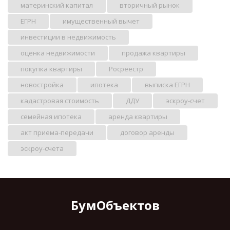
материнский капитал
вторичный рынок
ЕГРН
имущественный вычет
инвестиции в недвижимость
оценка недвижимости
продажа квартиры
покупка квартиры
Росреестр
новостройка
ипотека
выписка ЕГРН
кадастровая стоимость
ДДУ
эскроу-счет
семейная ипотека
аренда квартиры
акт приема-передачи
договор аренды
эскроу-счета
БумОбъектов