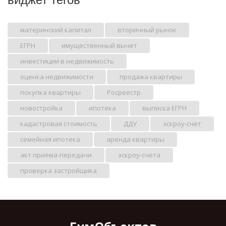
материнский капитал
вторичный рынок
ЕГРН
имущественный вычет
инвестиции в недвижимость
оценка недвижимости
продажа квартиры
покупка квартиры
Росреестр
новостройка
ипотека
выписка ЕГРН
кадастровая стоимость
ДДУ
эскроу-счет
семейная ипотека
аренда квартиры
акт приема-передачи
эскроу-счета
проверка застройщика