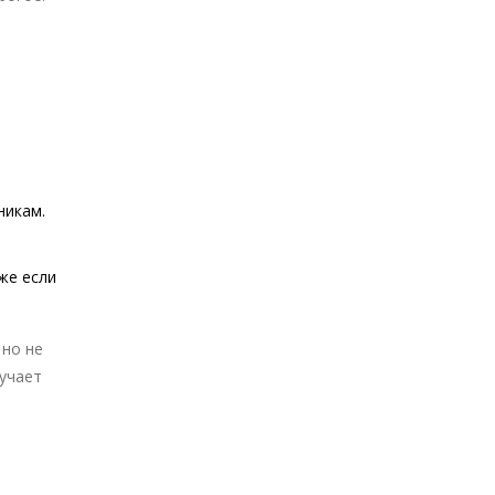
никам.
же если
 но не
лучает