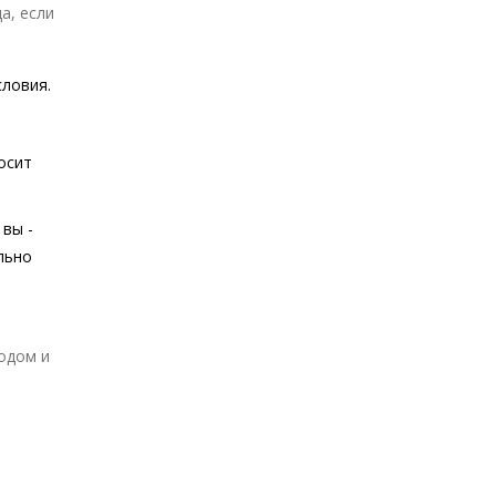
а, если
словия.
осит
 вы -
льно
в
одом и