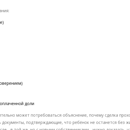
ания:
е)
товерением)
еоплаченной доли
нительно может потребоваться объяснение, почему сделка прох
ь документы, подтверждающие, что ребёнок не останется без ж
осле - в той же, но с новыми собственниками - нужно доказать, ч