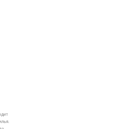
одит
илья.
то