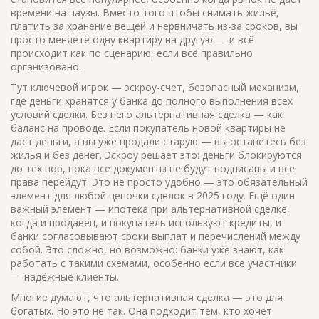
времени на паузы.
Вместо того чтобы снимать жильё,
платить за хранение вещей и нервничать из-за сроков, вы
просто меняете одну квартиру на другую — и всё
происходит как по сценарию, если всё правильно
организовано.
Тут ключевой игрок —
эскроу-счет
,
безопасный механизм,
где деньги хранятся у банка до полного выполнения всех
условий сделки
. Без него альтернативная сделка — как
баланс на проводе. Если покупатель новой квартиры не
даст деньги, а вы уже продали старую — вы останетесь без
жилья и без денег. Эскроу решает это: деньги блокируются
до тех пор, пока все документы не будут подписаны и все
права перейдут. Это не просто удобно — это обязательный
элемент для любой цепочки сделок в 2025 году. Ещё один
важный элемент —
ипотека при альтернативной сделке
,
когда и продавец, и покупатель используют кредиты, и
банки согласовывают сроки выплат и перечислений между
собой
. Это сложно, но возможно: банки уже знают, как
работать с такими схемами, особенно если все участники
— надёжные клиенты.
Многие думают, что альтернативная сделка — это для
богатых. Но это не так. Она подходит тем, кто хочет