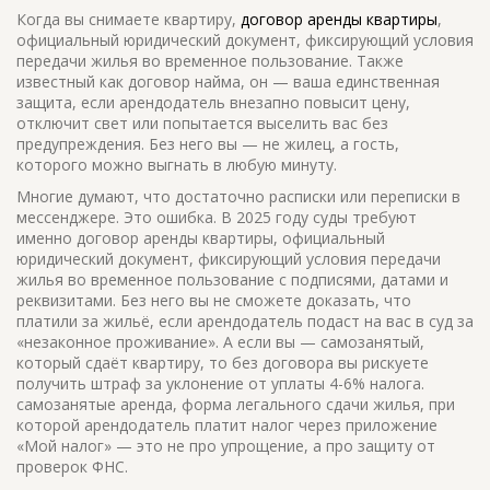
Когда вы снимаете квартиру,
договор аренды квартиры
,
официальный юридический документ, фиксирующий условия
передачи жилья во временное пользование
. Также
известный как
договор найма
, он — ваша единственная
защита, если арендодатель внезапно повысит цену,
отключит свет или попытается выселить вас без
предупреждения.
Без него вы — не жилец, а гость,
которого можно выгнать в любую минуту.
Многие думают, что достаточно расписки или переписки в
мессенджере. Это ошибка. В 2025 году суды требуют
именно
договор аренды квартиры
,
официальный
юридический документ, фиксирующий условия передачи
жилья во временное пользование
с подписями, датами и
реквизитами. Без него вы не сможете доказать, что
платили за жильё, если арендодатель подаст на вас в суд за
«незаконное проживание». А если вы — самозанятый,
который сдаёт квартиру, то без договора вы рискуете
получить штраф за уклонение от уплаты 4-6% налога.
самозанятые аренда
,
форма легального сдачи жилья, при
которой арендодатель платит налог через приложение
«Мой налог»
— это не про упрощение, а про защиту от
проверок ФНС.