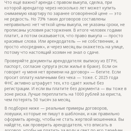
Что ещё важно?
аренда с правом выкупа
,
сделка, при
которой арендатор через несколько лет может купить
снимаемую квартиру по заранее оговорённой цене
— это
не редкость. Но 73% таких договоров составлены
неправильно: нет чёткой цены выкупа, не указаны сроки, не
прописаны условия расторжения. В итоге человек годами
платит, а потом оказывается, что право выкупа — просто
красивые слова. Или арендодатель — не собственник, а
просто «посредник», и через месяц вы окажетесь на улице,
потому что настоящий хозяин не знал о сдаче.
Проверяйте документы арендодателя: выписку из ЕГРН,
паспорт, согласие супруга (если жильё в браке). Если он
говорит «у меня нет времени на договор» — бегите. Если
просит оплату наличными без чека — тоже. С 2025 года
ФНС активно штрафует тех, кто сдаёт жильё без
регистрации. И если вы платите без документа — вы тоже в
зоне риска. Лучше переплатить на 1000 рублей за юриста,
чем потерять 50 тысяч за месяц.
В подборке ниже — реальные примеры договоров,
ловушки, которые не пишут в шаблонах, и как правильно
оформить аренду, чтобы не стать жертвой мошенника. Вы
найдёте, как проверить арендодателя, что вписать в
договор, чтобы не платить за воду и свет по его тарифам,