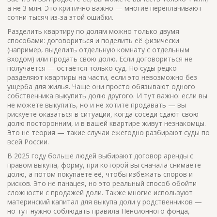
а не 3 млн. Это критично важно — многие переплачивают
сотни тысяч из-за этой ошибки.
Разделить квартиру по долям можно только двумя
способами: договориться и поделить её физически
(например, выделить отдельную комнату с отдельным
входом) или продать свою долю. Если договориться не
получается — остаётся только суд. Но суды редко
разделяют квартиры на части, если это невозможно без
ущерба для жилья. Чаще они просто обязывают одного
собственника выкупить долю другого. И тут важно: если вы
не можете выкупить, но и не хотите продавать — вы
рискуете оказаться в ситуации, когда соседи сдают свою
долю посторонним, и в вашей квартире живут незнакомцы.
Это не теория — такие случаи ежегодно разбирают суды по
всей России.
В 2025 году больше людей выбирают
договор аренды с
правом выкупа
,
форму, при которой вы сначала снимаете
долю, а потом покупаете её
, чтобы избежать споров и
рисков. Это не панацея, но это реальный способ обойти
сложности с продажей доли. Также многие используют
материнский капитал для выкупа доли у родственников —
но тут нужно соблюдать правила Пенсионного фонда,