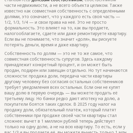
части недвижимости, а не всего объекта целиком
. Также
известно как
совместная собственность с определёнными
долями
, это означает, что у каждого есть своя часть —
1/2, 1/3, 1/4 — и свои права на неё.
Это не просто
формальность. Это влияет на то, как вы продаете,
налогооблагаете, сдаете или даже ремонтируете квартиру.
Если вы не понимаете, что значит «доля», вы рискуете
потерять деньги, время и даже квартиру.
Собственность по долям — это не то же самое, что
совместная собственность супругов. Здесь каждому
принадлежит конкретный процент, и он может быть
продан, подарен или завещан отдельно. Но тут начинаются
сложности:
продажа доли
,
передача части квартиры
другому человеку без согласия остальных собственников
требует уведомления всех остальных. Если они не купят
вашу долю в первую очередь — вы можете продать её
третьему лицу. Но банки редко дают ипотеку на долю, а
покупатели боятся таких сделок. В 2025 году
налог на
продажу доли
,
обязательный платёж, который платят
собственники при продаже своей части квартиры
стал
сложнее: вычет в 1 миллион рублей теперь действует
только на одну долю, а не на всю квартиру. То есть, если у
вас 1/3 и вы продаете её, вы можете вычесть только 1 млн,