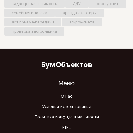
кадастровая стоимость
ДДУ
эскроу-счет
семейная ипотека
аренда квартиры
акт приема-передачи
эскроу-счета
проверка застройщика
БумОбъектов
Меню
О нас
Условия использования
Политика конфиденциальности
PIPL