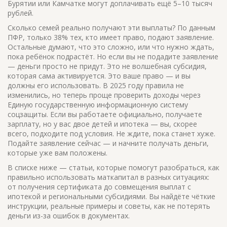
Бурятии или Камчатке могут доплачивать ещё 5–10 тысяч
рублей.
Сколько семей реально получают эти выплаты? По данным
ПФР, только 38% тех, кто имеет право, подают заявление.
Остальные думают, что это сложно, или что нужно ждать,
пока ребёнок подрастёт. Но если вы не подадите заявление
— деньги просто не придут. Это не волшебная субсидия,
которая сама активируется. Это ваше право — и вы
должны его использовать. В 2025 году правила не
изменились, но теперь проще проверить доходы через
Единую государственную информационную систему
соцзащиты. Если вы работаете официально, получаете
зарплату, но у вас двое детей и ипотека — вы, скорее
всего, подходите под условия. Не ждите, пока станет хуже.
Подайте заявление сейчас — и начните получать деньги,
которые уже вам положены.
В списке ниже — статьи, которые помогут разобраться, как
правильно использовать маткапитал в разных ситуациях:
от получения сертификата до совмещения выплат с
ипотекой и региональными субсидиями. Вы найдёте чёткие
инструкции, реальные примеры и советы, как не потерять
деньги из-за ошибок в документах.