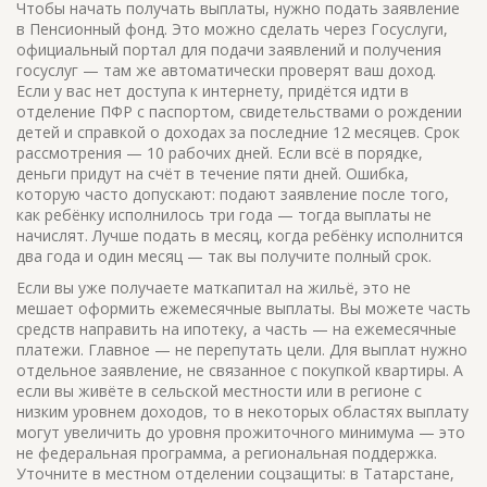
Чтобы начать получать выплаты, нужно подать заявление
в Пенсионный фонд. Это можно сделать через
Госуслуги
,
официальный портал для подачи заявлений и получения
госуслуг
— там же автоматически проверят ваш доход.
Если у вас нет доступа к интернету, придётся идти в
отделение ПФР с паспортом, свидетельствами о рождении
детей и справкой о доходах за последние 12 месяцев. Срок
рассмотрения — 10 рабочих дней. Если всё в порядке,
деньги придут на счёт в течение пяти дней. Ошибка,
которую часто допускают: подают заявление после того,
как ребёнку исполнилось три года — тогда выплаты не
начислят. Лучше подать в месяц, когда ребёнку исполнится
два года и один месяц — так вы получите полный срок.
Если вы уже получаете маткапитал на жильё, это не
мешает оформить ежемесячные выплаты. Вы можете часть
средств направить на ипотеку, а часть — на ежемесячные
платежи. Главное — не перепутать цели. Для выплат нужно
отдельное заявление, не связанное с покупкой квартиры. А
если вы живёте в сельской местности или в регионе с
низким уровнем доходов, то в некоторых областях выплату
могут увеличить до уровня прожиточного минимума — это
не федеральная программа, а региональная поддержка.
Уточните в местном отделении соцзащиты: в Татарстане,