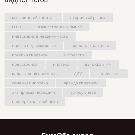
материнский капитал
вторичный рынок
ЕГРН
имущественный вычет
инвестиции в недвижимость
оценка недвижимости
продажа квартиры
покупка квартиры
Росреестр
новостройка
ипотека
выписка ЕГРН
кадастровая стоимость
ДДУ
эскроу-счет
семейная ипотека
аренда квартиры
акт приема-передачи
эскроу-счета
проверка застройщика