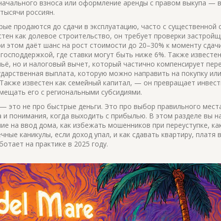
начального взноса или оформление аренды с правом выкупа — в
тысячи россиян.
рые продаются до сдачи в эксплуатацию, часто с существенной 
стен как
долевое строительство
, он требует проверки застройщ
и этом даёт шанс на рост стоимости до 20–30% к моменту сдач
 господдержкой, где ставки могут быть ниже 6%
. Также известен
льё, но и налоговый вычет, который частично компенсирует пере
ударственная выплата, которую можно направить на покупку ил
 Также известен как
семейный капитал
, — он превращает инвест
вмещать его с региональными субсидиями.
— это не про быстрые деньги. Это про выбор правильного мест
 и понимания, когда выходить с прибылью. В этом разделе вы н
ие на ввод дома, как избежать мошенников при переуступке, ка
чные каникулы, если доход упал, и как сдавать квартиру, платя 
ботает на практике в 2025 году.