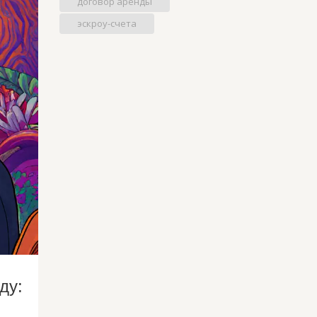
договор аренды
эскроу-счета
ду: