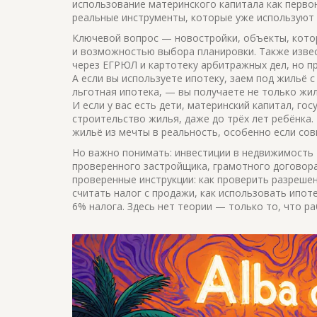
использование материнского капитала как перво
реальные инструменты, которые уже используют 
Ключевой вопрос —
новостройки
,
объекты, кото
и возможностью выбора планировки
. Также изве
через ЕГРЮЛ и картотеку арбитражных дел, но пр
А если вы используете
ипотеку
,
заем под жильё с
льготная ипотека
, — вы получаете не только жи
И если у вас есть дети,
материнский капитал
,
гос
строительство жилья, даже до трёх лет ребёнка
.
жильё из мечты в реальность, особенно если со
Но важно понимать: инвестиции в недвижимость 
проверенного застройщика, грамотного договора
проверенные инструкции: как проверить разрешен
считать налог с продажи, как использовать ипоте
6% налога. Здесь нет теории — только то, что ра