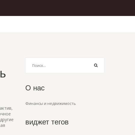
ть
О нас
Финансы и недвижимость
актив,
очное
 другие
виджет тегов
шая