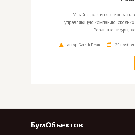
Узнайте, как инвестировать в
управляющую компанию, сколько 
Реальные цифры, ло
автор Gareth Dean
29 ноября
БумОбъектов