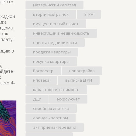
сё это
материнский капитал
вторичный рынок
ЕГРН
скидкой
ика
имущественный вычет
и дома.
инвестиции в недвижимость
 как
плату.
оценка недвижимости
и
ицию в
продажа квартиры
покупка квартиры
а,
Росреестр
новостройка
айдёте
к
ипотека
выписка ЕГРН
всего 4–
кадастровая стоимость
ДДУ
эскроу-счет
семейная ипотека
аренда квартиры
акт приема-передачи