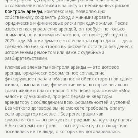
отслеживание платежей и защиту от неожиданных рисков.
Контроль аренды
,
комплекс мер, позволяющих
собственнику сохранять доход и минимизировать
юридические и финансовые риски при сдаче жилья
. Также
известен как
управление арендой
, он требует не только
внимания, но и понимания законов, которые действуют в
2025 году.
Многие думают, что если квартира сдана — дело
сделано. Но без контроля вы рискуете остаться без денег, с
испорченным ремонтом или даже с судебными
разбирательствами.
Ключевые элементы контроля аренды — это
договор
аренды
,
юридически оформленное соглашение,
фиксирующее права и обязанности обеих сторон при сдаче
жилья
,
самозанятые
,
физические лица, которые легально
сдают жильё и платят налог 4–6% через приложение «Мой
налог»
и
сдача жилья
,
процесс передачи квартиры
арендатору с соблюдением всех формальностей и условий
.
Без чёткого договора вы не сможете требовать оплату,
если арендатор исчезнет. Без регистрации как
самозанятого — вы рискуете штрафами за неуплату налога.
А без системы контроля — вы не узнаете, что в квартире
поселились не те люди, о которых вы договаривались.