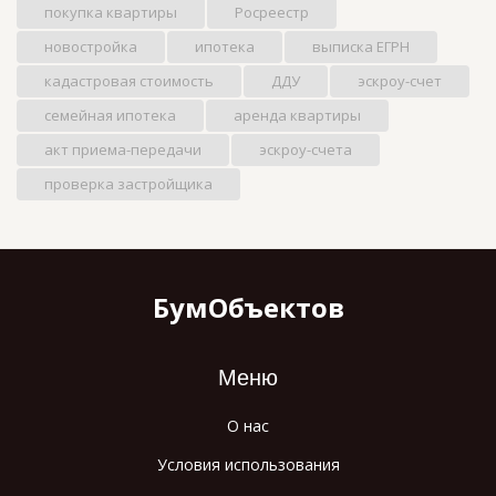
покупка квартиры
Росреестр
новостройка
ипотека
выписка ЕГРН
кадастровая стоимость
ДДУ
эскроу-счет
семейная ипотека
аренда квартиры
акт приема-передачи
эскроу-счета
проверка застройщика
БумОбъектов
Меню
О нас
Условия использования