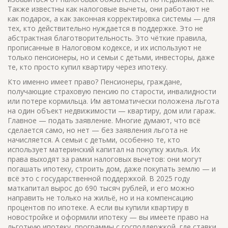
Также известны как
налоговые вычеты
, они работают не
как подарок, а как законная корректировка системы — для
тех, кто действительно нуждается в поддержке.
Это не
абстрактная благотворительность. Это чёткие правила,
прописанные в Налоговом кодексе, и их используют не
только пенсионеры, но и семьи с детьми, инвесторы, даже
те, кто просто купил квартиру через ипотеку.
Кто именно имеет право?
Пенсионеры
,
граждане,
получающие страховую пенсию по старости, инвалидности
или потере кормильца
. Им автоматически положена льгота
на один объект недвижимости — квартиру, дом или гараж.
Главное — подать заявление. Многие думают, что всё
сделается само, но нет — без заявления льгота не
начисляется. А
семьи с детьми
,
особенно те, кто
использует материнский капитал на покупку жилья
. Их
права выходят за рамки налоговых вычетов: они могут
погашать ипотеку, строить дом, даже покупать землю — и
всё это с государственной поддержкой. В 2025 году
маткапитал вырос до 690 тысяч рублей, и его можно
направить не только на жильё, но и на компенсацию
процентов по ипотеке.
А если вы купили квартиру в
новостройке и оформили ипотеку — вы имеете право на
льготную ипотеку
,
программы с господдержкой, где ставки