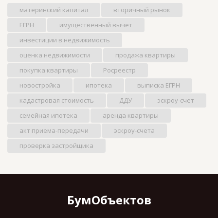
материнский капитал
вторичный рынок
ЕГРН
имущественный вычет
инвестиции в недвижимость
оценка недвижимости
продажа квартиры
покупка квартиры
Росреестр
новостройка
ипотека
выписка ЕГРН
кадастровая стоимость
ДДУ
эскроу-счет
семейная ипотека
аренда квартиры
акт приема-передачи
эскроу-счета
проверка застройщика
БумОбъектов