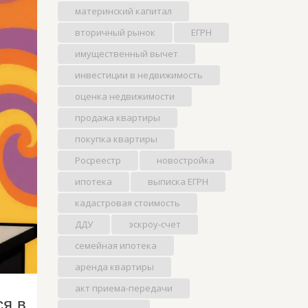
материнский капитал
вторичный рынок
ЕГРН
имущественный вычет
инвестиции в недвижимость
оценка недвижимости
продажа квартиры
покупка квартиры
Росреестр
новостройка
ипотека
выписка ЕГРН
кадастровая стоимость
ДДУ
эскроу-счет
семейная ипотека
аренда квартиры
акт приема-передачи
ся в