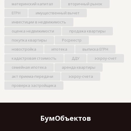
материнский капитал
вторичный рынок
ЕГРН
имущественный вычет
инвестиции в недвижимость
оценка недвижимости
продажа квартиры
покупка квартиры
Росреестр
новостройка
ипотека
выписка ЕГРН
кадастровая стоимость
ДДУ
эскроу-счет
семейная ипотека
аренда квартиры
акт приема-передачи
эскроу-счета
проверка застройщика
БумОбъектов