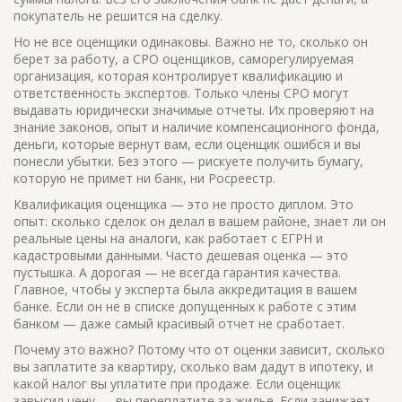
покупатель не решится на сделку.
Но не все оценщики одинаковы. Важно не то, сколько он
берет за работу, а
СРО оценщиков
,
саморегулируемая
организация, которая контролирует квалификацию и
ответственность экспертов
. Только члены СРО могут
выдавать юридически значимые отчеты. Их проверяют на
знание законов, опыт и наличие
компенсационного фонда
,
деньги, которые вернут вам, если оценщик ошибся и вы
понесли убытки
. Без этого — рискуете получить бумагу,
которую не примет ни банк, ни Росреестр.
Квалификация оценщика — это не просто диплом. Это
опыт: сколько сделок он делал в вашем районе, знает ли он
реальные цены на аналоги, как работает с ЕГРН и
кадастровыми данными. Часто дешевая оценка — это
пустышка. А дорогая — не всегда гарантия качества.
Главное, чтобы у эксперта была аккредитация в вашем
банке. Если он не в списке допущенных к работе с этим
банком — даже самый красивый отчет не сработает.
Почему это важно? Потому что от оценки зависит, сколько
вы заплатите за квартиру, сколько вам дадут в ипотеку, и
какой налог вы уплатите при продаже. Если оценщик
завысил цену — вы переплатите за жилье. Если занижает —