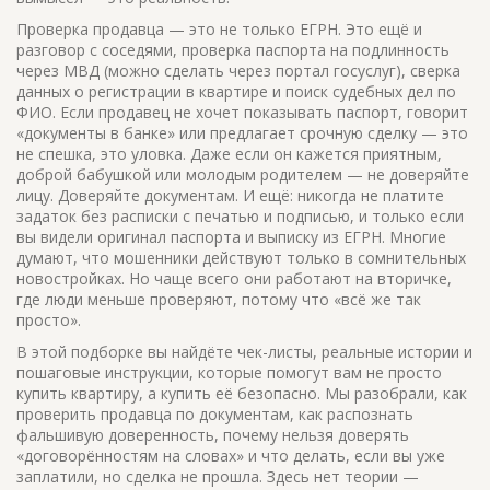
Проверка продавца — это не только ЕГРН. Это ещё и
разговор с соседями, проверка паспорта на подлинность
через МВД (можно сделать через портал госуслуг), сверка
данных о регистрации в квартире и поиск судебных дел по
ФИО. Если продавец не хочет показывать паспорт, говорит
«документы в банке» или предлагает срочную сделку — это
не спешка, это уловка. Даже если он кажется приятным,
доброй бабушкой или молодым родителем — не доверяйте
лицу. Доверяйте документам. И ещё: никогда не платите
задаток без расписки с печатью и подписью, и только если
вы видели оригинал паспорта и выписку из ЕГРН. Многие
думают, что мошенники действуют только в сомнительных
новостройках. Но чаще всего они работают на вторичке,
где люди меньше проверяют, потому что «всё же так
просто».
В этой подборке вы найдёте чек-листы, реальные истории и
пошаговые инструкции, которые помогут вам не просто
купить квартиру, а купить её безопасно. Мы разобрали, как
проверить продавца по документам, как распознать
фальшивую доверенность, почему нельзя доверять
«договорённостям на словах» и что делать, если вы уже
заплатили, но сделка не прошла. Здесь нет теории —