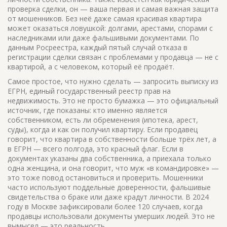
проверка сделки
, он — ваша первая и самая важная защита
от мошенников
. Без неё даже самая красивая квартира
может оказаться ловушкой: долгами, арестами, спорами с
наследниками или даже фальшивыми документами. По
данным Росреестра, каждый пятый случай отказа в
регистрации сделки связан с проблемами у продавца — не с
квартирой, а с человеком, который её продаёт.
Самое простое, что нужно сделать — запросить выписку из
ЕГРН
,
единый государственный реестр прав на
недвижимость
. Это не просто бумажка — это официальный
источник, где показаны: кто именно является
собственником, есть ли обременения (ипотека, арест,
суды), когда и как он получил квартиру. Если продавец
говорит, что квартира в собственности больше трёх лет, а
в ЕГРН — всего полгода, это красный флаг. Если в
документах указаны два собственника, а приехала только
одна женщина, и она говорит, что муж «в командировке» —
это тоже повод остановиться и проверить. Мошенники
часто используют поддельные доверенности, фальшивые
свидетельства о браке или даже крадут личности. В 2024
году в Москве зафиксировали более 120 случаев, когда
продавцы использовали документы умерших людей. Это не
вымысел — это реальность.