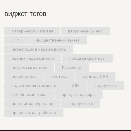
виджет тегов
материнский капитал
вторичный рынок
ЕГРН
имущественный вычет
инвестиции в недвижимость
оценка недвижимости
продажа квартиры
покупка квартиры
Росреестр
новостройка
ипотека
выписка ЕГРН
кадастровая стоимость
ДДУ
эскроу-счет
семейная ипотека
аренда квартиры
акт приема-передачи
эскроу-счета
проверка застройщика