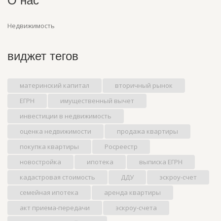
О нас
Недвижимость
виджет тегов
материнский капитал
вторичный рынок
ЕГРН
имущественный вычет
инвестиции в недвижимость
оценка недвижимости
продажа квартиры
покупка квартиры
Росреестр
новостройка
ипотека
выписка ЕГРН
кадастровая стоимость
ДДУ
эскроу-счет
семейная ипотека
аренда квартиры
акт приема-передачи
эскроу-счета