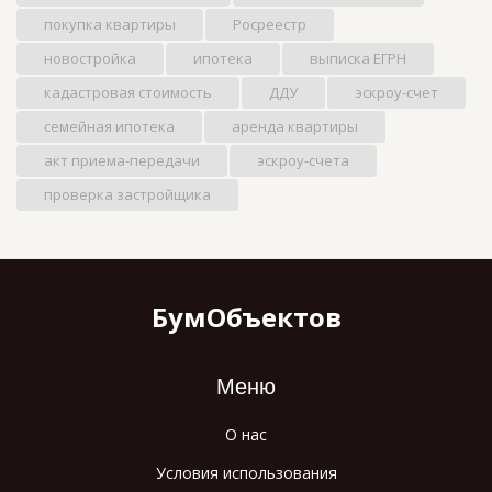
покупка квартиры
Росреестр
новостройка
ипотека
выписка ЕГРН
кадастровая стоимость
ДДУ
эскроу-счет
семейная ипотека
аренда квартиры
акт приема-передачи
эскроу-счета
проверка застройщика
БумОбъектов
Меню
О нас
Условия использования