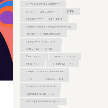
материнский капитал
вторичный рынок
ЕГРН
имущественный вычет
инвестиции в недвижимость
оценка недвижимости
продажа квартиры
покупка квартиры
Росреестр
новостройка
ипотека
выписка ЕГРН
кадастровая стоимость
ДДУ
эскроу-счет
семейная ипотека
аренда квартиры
акт приема-передачи