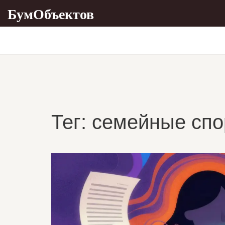
БумОбъектов
Тег: семейные сп