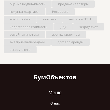
оценка недвижимости
продажа квартиры
покупка квартиры
Росреестр
новостройка
ипотека
выписка ЕГРН
кадастровая стоимость
ДДУ
эскроу-счет
семейная ипотека
аренда квартиры
акт приема-передачи
договор аренды
эскроу-счета
БумОбъектов
Меню
О нас