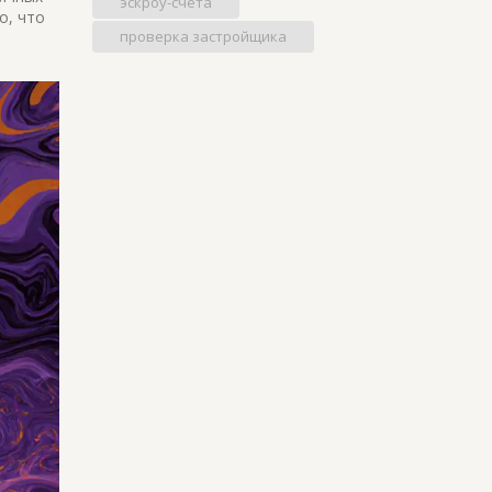
эскроу-счета
о, что
проверка застройщика