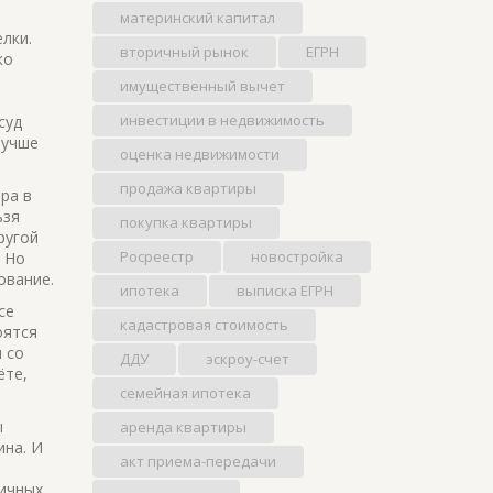
материнский капитал
елки
.
вторичный рынок
ЕГРН
ко
имущественный вычет
инвестиции в недвижимость
суд
Лучше
оценка недвижимости
продажа квартиры
ира в
ьзя
покупка квартиры
ругой
Росреестр
новостройка
. Но
ование.
ипотека
выписка ЕГРН
се
кадастровая стоимость
оятся
 со
ДДУ
эскроу-счет
ёте,
семейная ипотека
ы
аренда квартиры
ина. И
акт приема-передачи
пичных