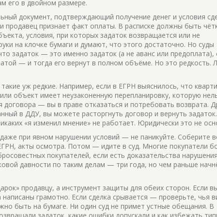
м его в двойном размере.
ьный документ, подтверждающий получение денег и условия сд
сли продавец признает факт оплаты. В расписке должны быть чёт
бъекта, условия, при которых задаток возвращается или не
уки на клочке бумаги и думают, что этого достаточно. Но суды
что задаток — это именно задаток (а не аванс или предоплата), 
атой — и тогда его вернут в полном объёме. Но это редкость. 
 такие уж редкие. Например, если в ЕГРН выяснилось, что кварт
, или объект имеет неузаконенную перепланировку, которую нел
ия договора — вы в праве отказаться и потребовать возврата. Д
занный в ДДУ, вы можете расторгнуть договор и вернуть задаток
икаких «я изменил мнение» не работает. Юридически это не осн
 даже при явном нарушении условий — не паникуйте. Соберите в
 ЕГРН, акты осмотра. Потом — идите в суд. Многие покупатели б
обросовестных покупателей, если есть доказательства нарушения
ковой давности по таким делам — три года, но чем раньше начн
арок» продавцу, а инструмент защиты для обеих сторон. Если в
а написаны грамотно. Если сделка срывается — проверьте, чья в
лжно быть на бумаге. Ни один суд не примет устные обещания. В
озвращали задаток, какие ошибки допускали и как избежать ти