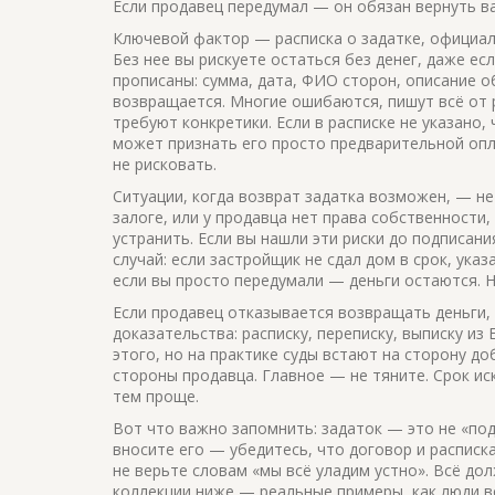
Если продавец передумал — он обязан вернуть ва
Ключевой фактор —
расписка о задатке
,
официал
Без нее вы рискуете остаться без денег, даже е
прописаны: сумма, дата, ФИО сторон, описание о
возвращается. Многие ошибаются, пишут всё от р
требуют конкретики. Если в расписке не указано, 
может признать его просто предварительной опл
не рисковать.
Ситуации, когда
возврат задатка
возможен
, — не
залоге, или у продавца нет права собственности
устранить. Если вы нашли эти риски до подписан
случай: если застройщик не сдал дом в срок, ука
если вы просто передумали — деньги остаются. Н
Если продавец отказывается возвращать деньги,
доказательства: расписку, переписку, выписку из
этого, но на практике суды встают на сторону д
стороны продавца. Главное — не тяните. Срок ис
тем проще.
Вот что важно запомнить: задаток — это не «под
вносите его — убедитесь, что договор и расписк
не верьте словам «мы всё уладим устно». Всё до
коллекции ниже — реальные примеры, как люди в