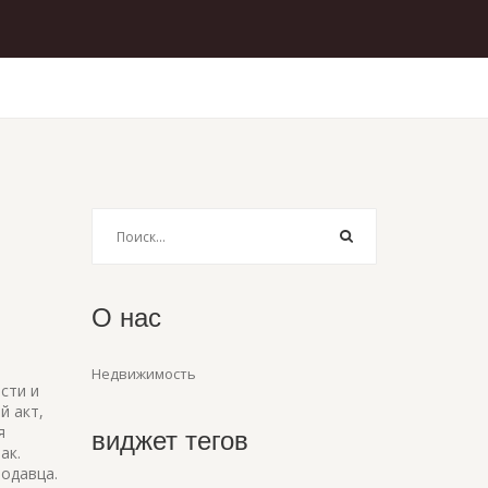
О нас
Недвижимость
сти и
й акт,
я
виджет тегов
ак.
родавца.