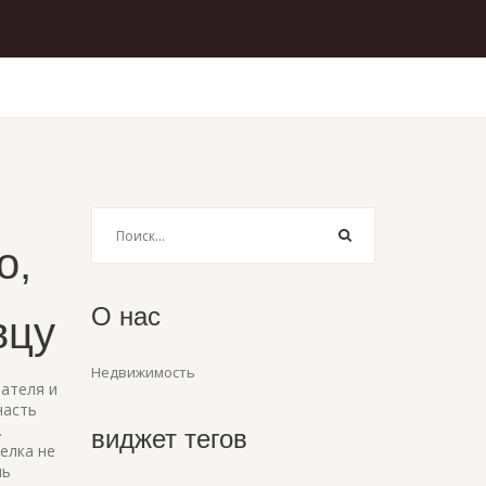
о,
О нас
вцу
Недвижимость
ателя и
часть
.
виджет тегов
елка не
ль