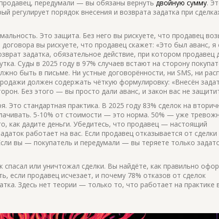
к продавец, передумали — вы обязаны вернуть
двойную сумму
. Э
рый регулирует порядок внесения и возврата задатка при сделка
альность. Это защита. Без него вы рискуете, что продавец во
о договора вы рискуете, что продавец скажет: «Это был аванс, я 
озврат задатка
,
обязательное действие, при котором продавец
тка. Суды в 2025 году в 97% случаев встают на сторону покупат
лжно быть в письме. Ни устные договорённости, ни SMS, ни рас
-продажи должен содержать чёткую формулировку: «Внесён задат
сторон. Без этого — вы просто дали аванс, и закон вас не защитит
я. Это стандартная практика. В 2025 году 83% сделок на втори
плачивать. 5-10% от стоимости — это норма. 50% — уже тревож
го, как дадите деньги. Убедитесь, что продавец — настоящий
задаток работает на вас. Если продавец отказывается от сделки
 Если вы — покупатель и передумали — вы теряете только задато
к спасал или уничтожал сделки. Вы найдёте, как правильно офо
ть, если продавец исчезает, и почему 78% отказов от сделок
тка. Здесь нет теории — только то, что работает на практике 