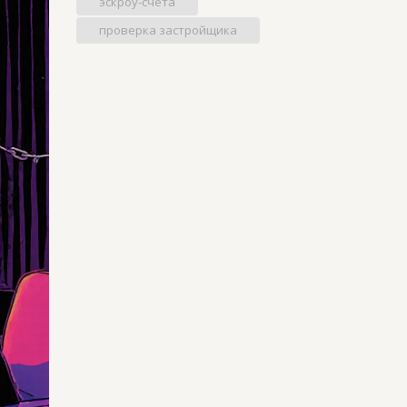
эскроу-счета
проверка застройщика