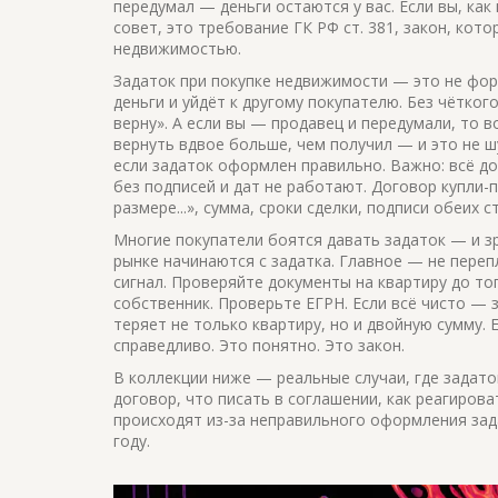
передумал — деньги остаются у вас. Если вы, ка
совет, это требование
ГК РФ ст. 381
,
закон, кото
недвижимостью
.
Задаток при покупке недвижимости — это не форм
деньги и уйдёт к другому покупателю. Без чётког
верну». А если вы — продавец и передумали, то
в
вернуть вдвое больше, чем получил
— и это не шу
если задаток оформлен правильно. Важно: всё до
без подписей и дат не работают. Договор купли
размере...», сумма, сроки сделки, подписи обеих 
Многие покупатели боятся давать задаток — и зр
рынке начинаются с задатка. Главное — не пере
сигнал. Проверяйте документы на квартиру до то
собственник. Проверьте ЕГРН. Если всё чисто — 
теряет не только квартиру, но и двойную сумму.
справедливо. Это понятно. Это закон.
В коллекции ниже — реальные случаи, где задато
договор, что писать в соглашении, как реагирова
происходят из-за неправильного оформления зада
году.