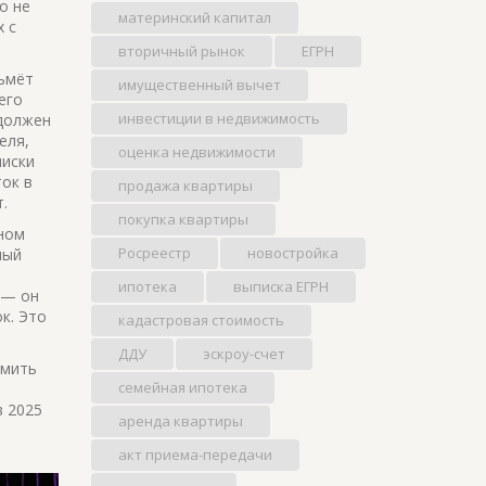
то не
материнский капитал
х с
вторичный рынок
ЕГРН
зьмёт
имущественный вычет
его
инвестиции в недвижимость
 должен
еля,
оценка недвижимости
писки
ок в
продажа квартиры
.
покупка квартиры
чном
Росреестр
новостройка
ный
ипотека
выписка ЕГРН
 — он
к. Это
кадастровая стоимость
ДДУ
эскроу-счет
рмить
семейная ипотека
в 2025
аренда квартиры
акт приема-передачи