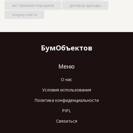
акт приема-передачи
договор аренды
эскроу-счета
БумОбъектов
Меню
О нас
Условия использования
Политика конфиденциальности
PIPL
Связаться