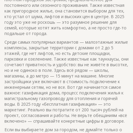
постоянного или сезонного проживания
. Также известная
как
пригородное жилье
, она становится выбором для тех,
кто устал от шума, лифтов и высоких цен в центре.
В 2025
году это уже не роскошь — это разумное решение для
семей, которые хотят жить комфортно, а не просто где-то
подальше от города.
Среди самых популярных вариантов —
малоэтажные жилые
комплексы
,
закрытые территории с домами от 2 до 5
этажей, где нет лифтов, но есть детские площадки,
парковки и озеленение
. Также известные как
таунхаусы
, они
сочетают приватность и удобство: вы не живёте в высотке,
но и не одиноко в поле. Здесь всё рядом — школы,
магазины, а до метро — 15 минут на машине. Многие
застройщики уже включают в стоимость подключение к
инженерным сетям, но не все. Вот где начинается самое
важное:
газификация дома
,
процесс подключения жилья к
магистральному газопроводу для отопления и горячей
воды
. В 2025 году «бесплатная газификация» — это
маркетинг. Реально вы потратите от 200 тысяч рублей на
проект, согласования и работы. Не верьте обещаниям «всё
включено» — спрашивайте конкретные цифры в договоре.
Если вы выбираете дом за городом, не думайте только о