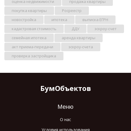
оценка недвижимости
продажа квартиры
покупка квартиры
Росреестр
новостройка
ипотека
выписка ЕГРН
кадастровая стоимость
ДДУ
эскроу-счет
семейная ипотека
аренда квартиры
акт приема-передачи
эскроу-счета
проверка застройщика
БумОбъектов
Меню
О нас
Условия использования