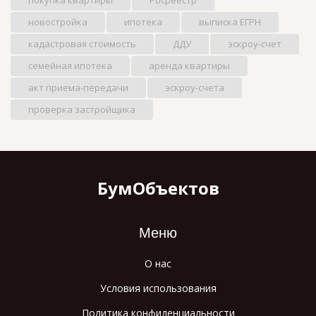
новостройка
ипотека
выписка ЕГРН
кадастровая стоимость
ДДУ
эскроу-счет
семейная ипотека
аренда квартиры
акт приема-передачи
эскроу-счета
проверка застройщика
БумОбъектов
Меню
О нас
Условия использования
Политика конфиденциальности