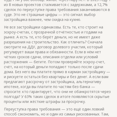
из 8 новых проектов сталкивается с задержками, а 12,7%
сделок по переуступке права требования заканчиваются в
суде. Это не страшные цифры — это сигнал: выбор
застройщика важнее, чем скидка на кухню.
Не все застройщики одинаковы. Есть те, кто строит на
эскроу-счетах, с прозрачной отчётностью и годами на
рынке. А есть те, кто берёт деньги, но не имеет даже
разрешения на строительство. Как отличить? Сначала
смотрите на
ДДУ
,
договор долевого участия, который
регулирует ваши права и обязанности
. Если в нём нет
чётких сроков сдачи, описания отделки или условий
расторжения — бегите. Потом проверяйте
эскроу-счет
,
счёт, на который деньги попадают только после сдачи
дома
. Без него вы платите прямо в карман застройщику —
и рискуете остаться без квартиры и без денег.
А если вам
предлагают
рассрочку от застройщика
,
альтернативу
ипотеке, когда вы платите по частям без банка
—
спросите: кто гарантирует, что они не обанкротятся через
полгода? У 63% таких сделок в итоге появляются скрытые
проценты или жёсткие штрафы за просрочку.
Переуступка права требования — это ещё один ловкий
способ сэкономить, но и один из самых рискованных. Там,