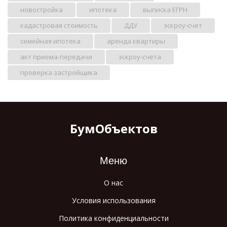
новостройка
ипотека
выписка ЕГРН
кадастровая стоимость
ДДУ
эскроу-счет
семейная ипотека
аренда квартиры
акт приема-передачи
эскроу-счета
проверка застройщика
БумОбъектов
Меню
О нас
Условия использования
Политика конфиденциальности