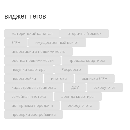
виджет тегов
материнский капитал
вторичный рынок
ЕГРН
имущественный вычет
инвестиции в недвижимость
оценка недвижимости
продажа квартиры
покупка квартиры
Росреестр
новостройка
ипотека
выписка ЕГРН
кадастровая стоимость
ДДУ
эскроу-счет
семейная ипотека
аренда квартиры
акт приема-передачи
эскроу-счета
проверка застройщика