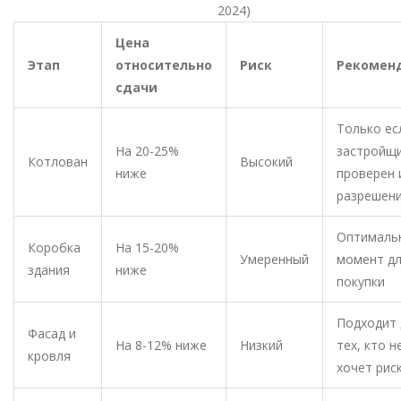
2024)
Цена
Этап
относительно
Риск
Рекомен
сдачи
Только ес
На 20-25%
застройщ
Котлован
Высокий
ниже
проверен 
разрешен
Оптималь
Коробка
На 15-20%
Умеренный
момент д
здания
ниже
покупки
Подходит 
Фасад и
На 8-12% ниже
Низкий
тех, кто н
кровля
хочет рис