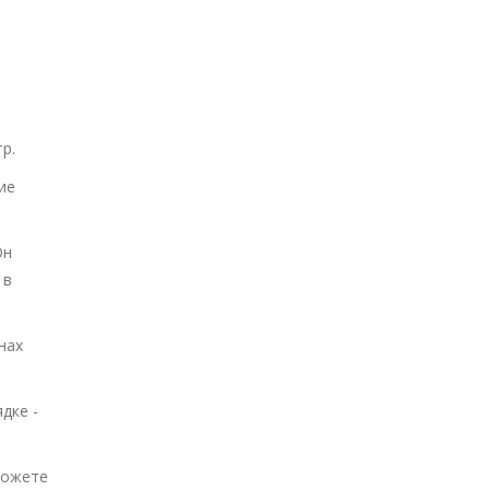
р.
ие
Он
 в
нах
дке -
можете