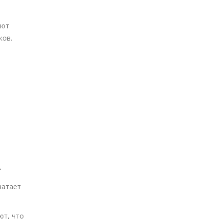
уют
ков.
.
ватает
ют, что