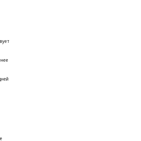
вует
енее
дней
е