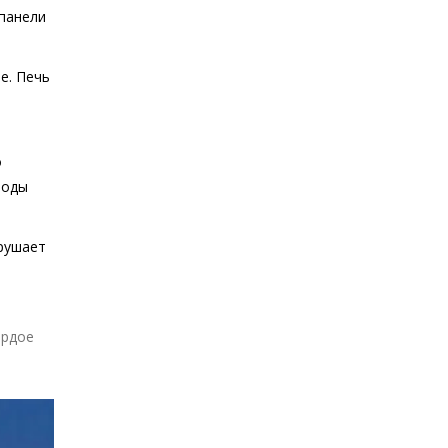
 панели
е. Печь
о
воды
арушает
ёрдое