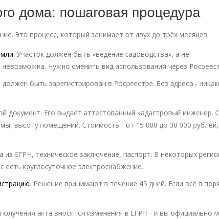
ого дома: пошаговая процедура
ние. Это процесс, который занимает от двух до трёх месяцев.
емли
. Участок должен быть «ведение садоводства», а не
ка невозможна. Нужно сменить вид использования через Росреест
н должен быть зарегистрирован в Росреестре. Без адреса - никак
вой документ. Его выдаёт аттестованный кадастровый инженер. 
мы, высоту помещений. Стоимость - от 15 000 до 30 000 рублей,
ка из ЕГРН, техническое заключение, паспорт. В некоторых регио
ас есть круглосуточное электроснабжение.
истрацию
. Решение принимают в течение 45 дней. Если всё в поря
 получения акта вносятся изменения в ЕГРН - и вы официально 