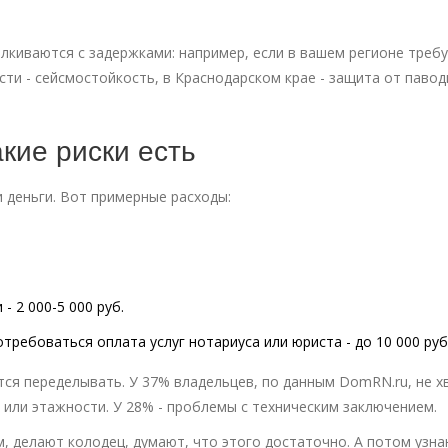
талкиваются с задержками: например, если в вашем регионе треб
ти - сейсмостойкость, в Краснодарском крае - защита от павод
акие риски есть
и деньги. Вот примерные расходы:
 2 000-5 000 руб.
требоваться оплата услуг нотариуса или юриста - до 10 000 руб
тся переделывать. У 37% владельцев, по данным DomRN.ru, не х
 или этажности. У 28% - проблемы с техническим заключением.
м, делают колодец, думают, что этого достаточно. А потом узна