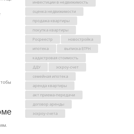
инвестиции в недвижимость
оценка недвижимости
е
продажа квартиры
покупка квартиры
Росреестр
новостройка
ипотека
выписка ЕГРН
кадастровая стоимость
ДДУ
эскроу-счет
семейная ипотека
чтобы
аренда квартиры
акт приема-передачи
договор аренды
оме
эскроу-счета
ям.