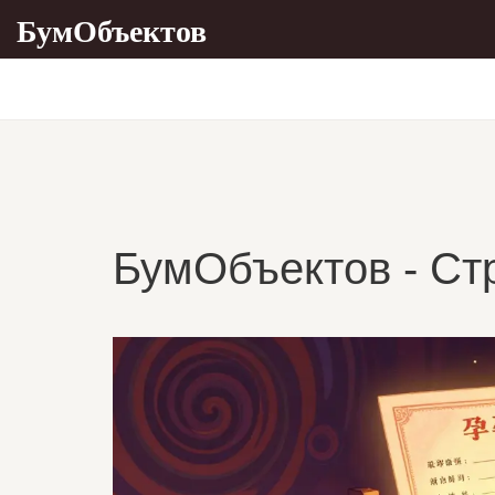
БумОбъектов
БумОбъектов - Ст