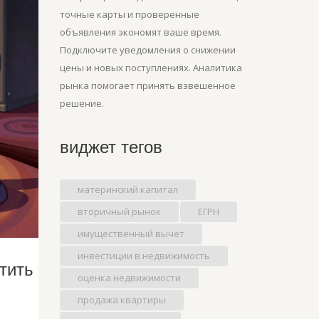
точные карты и проверенные
объявления экономят ваше время.
Подключите уведомления о снижении
цены и новых поступлениях. Аналитика
рынка помогает принять взвешенное
решение.
виджет тегов
материнский капитал
вторичный рынок
ЕГРН
имущественный вычет
инвестиции в недвижимость
тить
оценка недвижимости
продажа квартиры