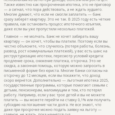
Также известно как
просроченная ипотека
, это не приговор
— а сигнал, что пора действовать, а не ждать худшего.
Многие думают, что если не смогли заплатить — банк
сразу заберёт квартиру. Это не так. В 2025 году есть чёткие
правила, как остановить процесс ипотечного изъятия,
даже если вы уже пропустили несколько платежей.
Главное — не молчать. Банк не хочет забирать вашу
квартиру — он хочет, чтобы вы платили. Поэтому если вы
честно объясните, что случилось (потеря работы, болезнь,
развод, рост коммунальных платежей), у вас есть шанс на
реструктуризацию ипотеки
,
пересмотр условий кредита:
продление срока, снижение платежа, отсрочка
. Это не
скидка, а законная помощь, которую можно запросить в
письменной форме без юриста. Многие банки согласны на
отсрочку до 12 месяцев, если вы покажете, что доход
скоро вернётся.
Дополнительно —
льготная ипотека 2025
,
государственные программы, которые помогают семьям с
детьми, пенсионерам, малоимущим и тем, кто потерял
работу
. Например, если у вас трое детей и вы не можете
платить — вы можете перейти на ставку 0,1% или получить
субсидию на погашение части долга.
Не все знают, что
даже при просрочке можно подать заявку на льготу —
главное, не ждать, пока начнётся суд.