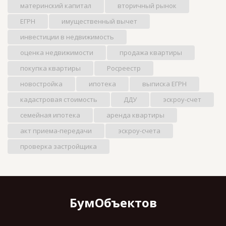
материнский капитал
вторичный рынок
ЕГРН
имущественный вычет
инвестиции в недвижимость
оценка недвижимости
продажа квартиры
покупка квартиры
Росреестр
новостройка
ипотека
выписка ЕГРН
кадастровая стоимость
ДДУ
эскроу-счет
семейная ипотека
аренда квартиры
акт приема-передачи
эскроу-счета
проверка застройщика
БумОбъектов