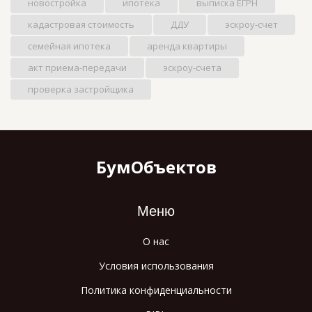
новостройка
ипотека
выписка ЕГРН
кадастровая стоимость
ДДУ
эскроу-счет
семейная ипотека
аренда квартиры
акт приема-передачи
эскроу-счета
проверка застройщика
БумОбъектов
Меню
О нас
Условия использования
Политика конфиденциальности