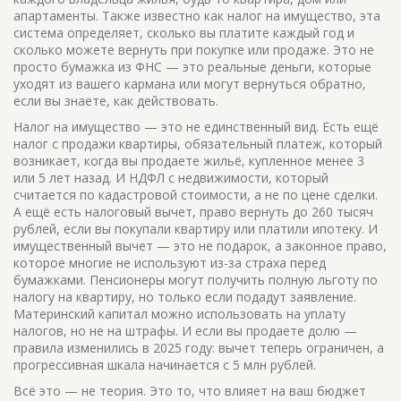
апартаменты
. Также известно как
налог на имущество
, эта
система определяет, сколько вы платите каждый год и
сколько можете вернуть при покупке или продаже.
Это не
просто бумажка из ФНС — это реальные деньги, которые
уходят из вашего кармана или могут вернуться обратно,
если вы знаете, как действовать.
Налог на имущество — это не единственный вид. Есть ещё
налог с продажи квартиры
,
обязательный платеж, который
возникает, когда вы продаете жильё, купленное менее 3
или 5 лет назад
. И
НДФЛ с недвижимости
, который
считается по кадастровой стоимости, а не по цене сделки.
А ещё есть
налоговый вычет
,
право вернуть до 260 тысяч
рублей, если вы покупали квартиру или платили ипотеку
. И
имущественный вычет
— это не подарок, а законное право,
которое многие не используют из-за страха перед
бумажками.
Пенсионеры могут получить полную льготу по
налогу на квартиру, но только если подадут заявление.
Материнский капитал можно использовать на уплату
налогов, но не на штрафы. И если вы продаете долю —
правила изменились в 2025 году: вычет теперь ограничен, а
прогрессивная шкала начинается с 5 млн рублей.
Всё это — не теория. Это то, что влияет на ваш бюджет