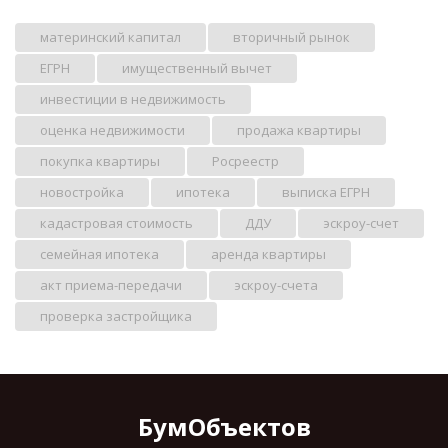
материнский капитал
вторичный рынок
ЕГРН
имущественный вычет
инвестиции в недвижимость
оценка недвижимости
продажа квартиры
покупка квартиры
Росреестр
новостройка
ипотека
выписка ЕГРН
кадастровая стоимость
ДДУ
эскроу-счет
семейная ипотека
аренда квартиры
акт приема-передачи
эскроу-счета
проверка застройщика
БумОбъектов