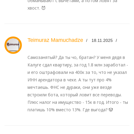
обманывают с вычетами, а потом ловят за
хвост. 😈
Teimuraz Mamuchadze
18.11.2025
Самозанятый? Да ты чо, братан? У меня дядя в
Калуге сдал квартиру, за год 1.8 млн заработал -
и его оштрафовали на 400к за то, что не указал
ИНН арендатора в чеке. А ты тут про 4%
мечтаешь. ФНС не дураки, они уже везде
встроили бота, который ловит все переводы.
Плюс налог на имущество - 15к в год. Итого - ты
платишь 10% вместо 13%. Где выгода? 🤡