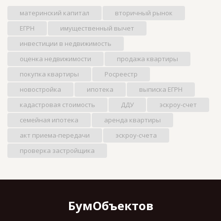
материнский капитал
вторичный рынок
ЕГРН
имущественный вычет
инвестиции в недвижимость
оценка недвижимости
продажа квартиры
покупка квартиры
Росреестр
новостройка
ипотека
выписка ЕГРН
кадастровая стоимость
ДДУ
эскроу-счет
семейная ипотека
аренда квартиры
акт приема-передачи
эскроу-счета
проверка застройщика
БумОбъектов