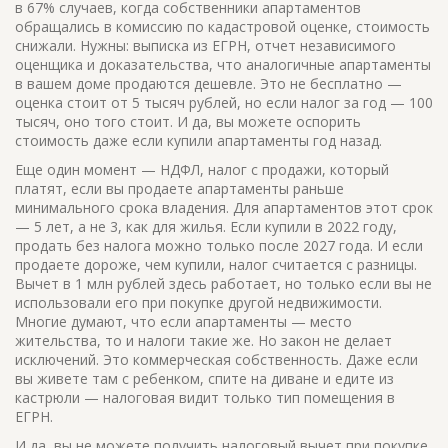
в 67% случаев, когда собственники апартаментов
обращались в комиссию по кадастровой оценке, стоимость
снижали. Нужны: выписка из ЕГРН, отчет независимого
оценщика и доказательства, что аналогичные апартаменты
в вашем доме продаются дешевле. Это не бесплатно —
оценка стоит от 5 тысяч рублей, но если налог за год — 100
тысяч, оно того стоит. И да, вы можете оспорить
стоимость даже если купили апартаменты год назад.
Еще один момент —
НДФЛ
,
налог с продажи, который
платят, если вы продаете апартаменты раньше
минимального срока владения
. Для апартаментов этот срок
— 5 лет, а не 3, как для жилья. Если купили в 2022 году,
продать без налога можно только после 2027 года. И если
продаете дороже, чем купили, налог считается с разницы.
Вычет в 1 млн рублей здесь работает, но только если вы не
использовали его при покупке другой недвижимости.
Многие думают, что если апартаменты — место
жительства, то и налоги такие же. Но закон не делает
исключений. Это коммерческая собственность. Даже если
вы живете там с ребенком, спите на диване и едите из
кастрюли — налоговая видит только тип помещения в
ЕГРН.
И да, вы не можете получить налоговый вычет при покупке