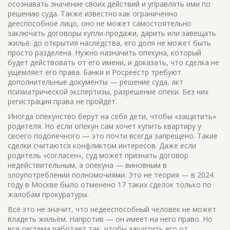
осознавать значение своих действий и управлять ими по
решению суда
. Также известно как
ограниченно
дееспособное лицо
, оно не может самостоятельно
заключать договоры купли-продажи, дарить или завещать
жильё.
до открытия наследства, его доля не может быть
просто разделена. Нужно назначить опекуна, который
будет действовать от его имени, и доказать, что сделка не
ущемляет его права. Банки и Росреестр требуют
дополнительные документы — решение суда, акт
психиатрической экспертизы, разрешение опеки. Без них
регистрация права не пройдёт.
Иногда опекунство берут на себя дети, чтобы «защитить»
родителя. Но если опекун сам хочет купить квартиру у
своего подопечного — это почти всегда запрещено. Такие
сделки считаются конфликтом интересов. Даже если
родитель «согласен», суд может признать договор
недействительным, а опекуна — виновным в
злоупотреблении полномочиями. Это не теория — в 2024
году в Москве было отменено 17 таких сделок только по
жалобам прокуратуры.
Всё это не значит, что недееспособный человек не может
владеть жильём. Напротив — он имеет на него право. Но
вся система работает так, чтобы защитить его от