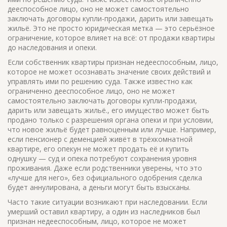
дееспособное лицо
, оно не может самостоятельно
заключать договоры купли-продажи, дарить или завещать
жильё.
Это не просто юридическая метка — это серьёзное
ограничение, которое влияет на всё: от продажи квартиры
до наследования и опеки.
Если собственник квартиры признан
недееспособным
,
лицо,
которое не может осознавать значение своих действий и
управлять ими по решению суда
. Также известно как
ограниченно дееспособное лицо
, оно не может
самостоятельно заключать договоры купли-продажи,
дарить или завещать жильё.
, его имущество может быть
продано только с разрешения органа опеки и при условии,
что новое жильё будет равноценным или лучше. Например,
если пенсионер с деменцией живёт в трёхкомнатной
квартире, его опекун не может продать её и купить
однушку — суд и опека потребуют сохранения уровня
проживания. Даже если родственники уверены, что это
«лучше для него», без официального одобрения сделка
будет аннулирована, а деньги могут быть взысканы.
Часто такие ситуации возникают при наследовании. Если
умерший оставил квартиру, а один из наследников был
признан
недееспособным
,
лицо, которое не может