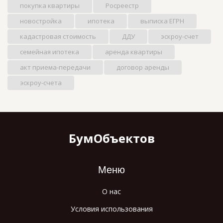
покупка квартиры
Росреестр
новостройка
ипотека
выписка ЕГРН
кадастровая стоимость
ДДУ
эскроу-счет
семейная ипотека
аренда квартиры
акт приема-передачи
договор аренды
эскроу-счета
БумОбъектов
Меню
О нас
Условия использования