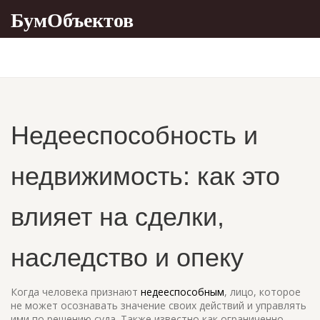
БумОбъектов
Недееспособность и
недвижимость: как это
влияет на сделки,
наследство и опеку
Когда человека признают
недееспособным
,
лицо, которое
не может осознавать значение своих действий и управлять
ими по решению суда
. Также известно как
ограниченно