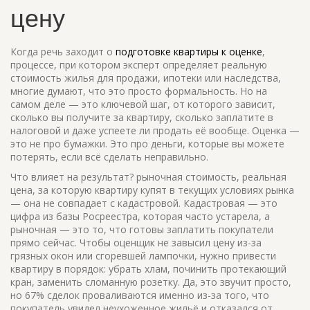
цену
Когда речь заходит о
подготовке квартиры к оценке
,
процессе, при котором эксперт определяет реальную
стоимость жилья для продажи, ипотеки или наследства
,
многие думают, что это просто формальность. Но на
самом деле — это ключевой шаг, от которого зависит,
сколько вы получите за квартиру, сколько заплатите в
налоговой и даже успеете ли продать её вообще. Оценка —
это не про бумажки. Это про деньги, которые вы можете
потерять, если всё сделать неправильно.
Что влияет на результат?
рыночная стоимость
,
реальная
цена, за которую квартиру купят в текущих условиях рынка
— она не совпадает с кадастровой. Кадастровая — это
цифра из базы Росреестра, которая часто устарела, а
рыночная — это то, что готовы заплатить покупатели
прямо сейчас. Чтобы оценщик не завысил цену из-за
грязных окон или сгоревшей лампочки, нужно привести
квартиру в порядок: убрать хлам, починить протекающий
кран, заменить сломанную розетку. Да, это звучит просто,
но 67% сделок проваливаются именно из-за того, что
покупатель увидел неухоженное жильё и отказался от