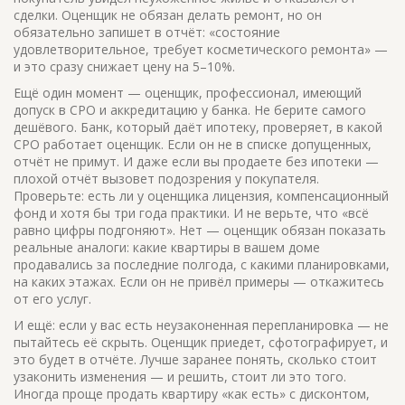
сделки. Оценщик не обязан делать ремонт, но он
обязательно запишет в отчёт: «состояние
удовлетворительное, требует косметического ремонта» —
и это сразу снижает цену на 5–10%.
Ещё один момент —
оценщик
,
профессионал, имеющий
допуск в СРО и аккредитацию у банка
. Не берите самого
дешёвого. Банк, который даёт ипотеку, проверяет, в какой
СРО работает оценщик. Если он не в списке допущенных,
отчёт не примут. И даже если вы продаете без ипотеки —
плохой отчёт вызовет подозрения у покупателя.
Проверьте: есть ли у оценщика лицензия, компенсационный
фонд и хотя бы три года практики. И не верьте, что «всё
равно цифры подгоняют». Нет — оценщик обязан показать
реальные аналоги: какие квартиры в вашем доме
продавались за последние полгода, с какими планировками,
на каких этажах. Если он не привёл примеры — откажитесь
от его услуг.
И ещё: если у вас есть неузаконенная перепланировка — не
пытайтесь её скрыть. Оценщик приедет, сфотографирует, и
это будет в отчёте. Лучше заранее понять, сколько стоит
узаконить изменения — и решить, стоит ли это того.
Иногда проще продать квартиру «как есть» с дисконтом,