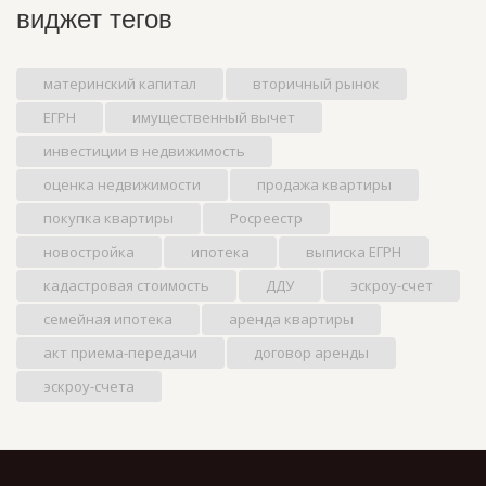
виджет тегов
материнский капитал
вторичный рынок
ЕГРН
имущественный вычет
инвестиции в недвижимость
оценка недвижимости
продажа квартиры
покупка квартиры
Росреестр
новостройка
ипотека
выписка ЕГРН
кадастровая стоимость
ДДУ
эскроу-счет
семейная ипотека
аренда квартиры
акт приема-передачи
договор аренды
эскроу-счета