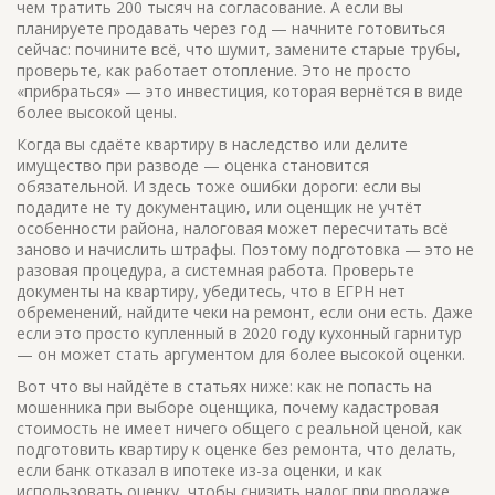
чем тратить 200 тысяч на согласование. А если вы
планируете продавать через год — начните готовиться
сейчас: почините всё, что шумит, замените старые трубы,
проверьте, как работает отопление. Это не просто
«прибраться» — это инвестиция, которая вернётся в виде
более высокой цены.
Когда вы сдаёте квартиру в наследство или делите
имущество при разводе — оценка становится
обязательной. И здесь тоже ошибки дороги: если вы
подадите не ту документацию, или оценщик не учтёт
особенности района, налоговая может пересчитать всё
заново и начислить штрафы. Поэтому подготовка — это не
разовая процедура, а системная работа. Проверьте
документы на квартиру, убедитесь, что в ЕГРН нет
обременений, найдите чеки на ремонт, если они есть. Даже
если это просто купленный в 2020 году кухонный гарнитур
— он может стать аргументом для более высокой оценки.
Вот что вы найдёте в статьях ниже: как не попасть на
мошенника при выборе оценщика, почему кадастровая
стоимость не имеет ничего общего с реальной ценой, как
подготовить квартиру к оценке без ремонта, что делать,
если банк отказал в ипотеке из-за оценки, и как
использовать оценку, чтобы снизить налог при продаже.