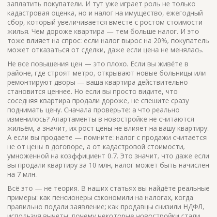
заплатить покупатели. И тут уже играет роль не только
кадастровая оценка, но и
налог на имущество
,
ежегодный
сбор, который увеличивается вместе с ростом стоимости
жилья
. Чем дороже квартира — тем больше налог. И это
тоже влияет на спрос: если налог вырос на 20%, покупатель
может отказаться от сделки, даже если цена не менялась.
Не все повышения цен — это плохо. Если вы живёте в
районе, где строят метро, открывают новые больницы или
ремонтируют дворы — ваша квартира действительно
становится ценнее. Но если вы просто видите, что
соседняя квартира продали дороже, не спешите сразу
поднимать цену. Сначала проверьте: а что реально
изменилось? Апартаменты в новостройке не считаются
жильём, а значит, их рост цены не влияет на вашу квартиру.
А если вы продаете — помните: налог с продажи считается
не от цены в договоре, а от кадастровой стоимости,
умноженной на коэффициент 0.7. Это значит, что даже если
вы продали квартиру за 10 млн, налог может быть начислен
на 7 млн.
Всё это — не теория. В наших статьях вы найдёте реальные
примеры: как пенсионеры сэкономили на налогах, когда
правильно подали заявление; как продавцы снизили НДФЛ,
используя вычеты; почему некоторые новостройки стали