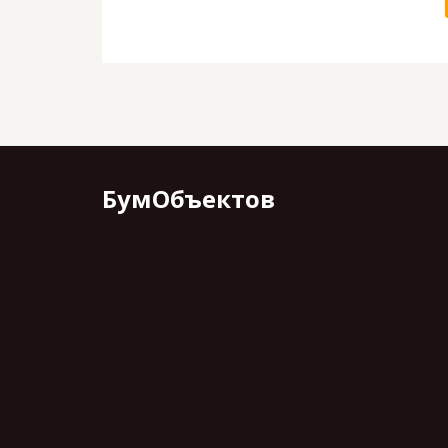
БумОбъектов