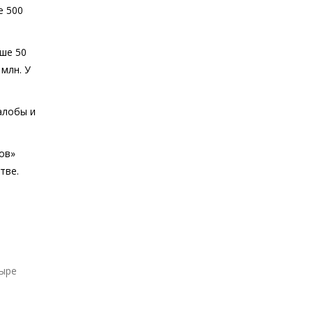
е 500
ьше 50
 млн. У
алобы и
ов»
тве.
тыре