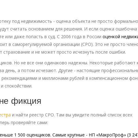
потеку под недвижимость - оценка объекта не просто формально
будут считать основанием для решения. И если оценка ошибочна 
е или даже попасть в суд. С 2006 года в России
оценкой недвиж
ит в саморегулируемой организации (СРО). Это не просто членс
ет страхование и не может просто исчезнуть после ошибки.
щиков. Но не все они одинаково надежны. Некоторые работают 
 за день, а потом исчезают. Другие - настоящие профессиональн
и рекомендациями и миллионами рублей в компенсационном фон
и спокойствии.
 не фикция
естра
и найти реестр СРО. Там вы увидите полный список всех
еперь проверяйте сами:
еньше 1 500 оценщиков. Самые крупные - НП «МакроПроф» (3 24