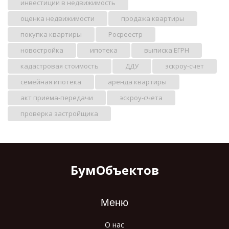
инвестиции в недвижимость
оценка недвижимости
продажа квартиры
покупка квартиры
Росреестр
новостройка
ипотека
выписка ЕГРН
кадастровая стоимость
ДДУ
эскроу-счет
семейная ипотека
аренда квартиры
акт приема-передачи
эскроу-счета
проверка застройщика
БумОбъектов
Меню
О нас