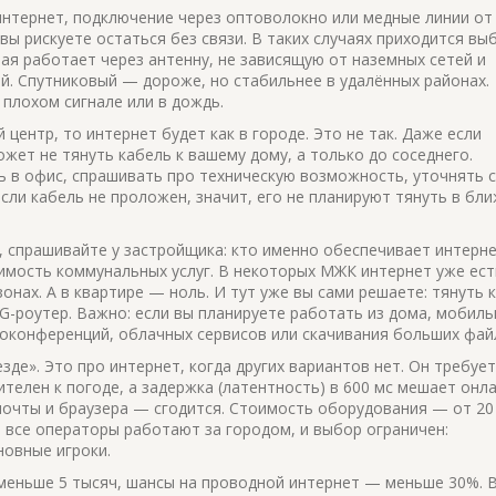
интернет
,
подключение через оптоволокно или медные линии от
 вы рискуете остаться без связи. В таких случаях приходится вы
ая работает через антенну, не зависящую от наземных сетей
и
й. Спутниковый — дороже, но стабильнее в удалённых районах.
плохом сигнале или в дождь.
центр, то интернет будет как в городе. Это не так. Даже если
ожет не тянуть кабель к вашему дому, а только до соседнего.
 в офис, спрашивать про техническую возможность, уточнять с
ли кабель не проложен, значит, его не планируют тянуть в бл
 спрашивайте у застройщика: кто именно обеспечивает интерне
оимость коммунальных услуг. В некоторых МЖК интернет уже ест
нах. А в квартире — ноль. И тут уже вы сами решаете: тянуть 
G-роутер. Важно: если вы планируете работать из дома, мобил
еоконференций, облачных сервисов или скачивания больших фай
де». Это про интернет, когда других вариантов нет. Он требует
телен к погоде, а задержка (латентность) в 600 мс мешает онла
 почты и браузера — сгодится. Стоимость оборудования — от 20
 все операторы работают за городом, и выбор ограничен:
новные игроки.
 меньше 5 тысяч, шансы на проводной интернет — меньше 30%. В