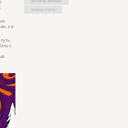
договор аренды
е.
с
эскроу-счета
ров
ам, а в
путь.
бель к
ый