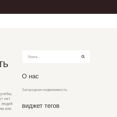
ть
О нас
Загородная недвижимость
 учебы,
ут нет
 людей
виджет тегов
им или