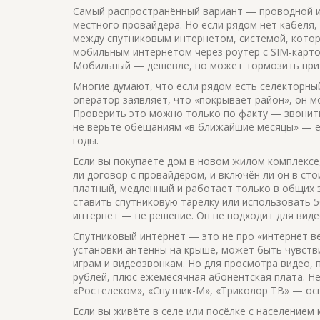
Самый распространённый вариант —
проводной 
местного провайдера
. Но если рядом нет кабеля,
между
спутниковым интернетом
,
системой, котор
мобильным интернетом через роутер с SIM-карто
Мобильный — дешевле, но может тормозить при 
Многие думают, что если рядом есть селекторный 
оператор заявляет, что «покрывает район», он м
Проверить это можно только по факту — звонить
не верьте обещаниям «в ближайшие месяцы» — ес
годы.
Если вы покупаете дом в новом жилом комплексе,
ли договор с провайдером, и включён ли он в ст
платный, медленный и работает только в общих зо
ставить спутниковую тарелку или использовать 5
интернет — не решение. Он не подходит для вид
Спутниковый интернет — это не про «интернет вез
установки антенны на крыше, может быть чувстви
играм и видеозвонкам. Но для просмотра видео,
рублей, плюс ежемесячная абонентская плата. Не
«Ростелеком», «Спутник-М», «Триколор ТВ» — ос
Если вы живёте в селе или посёлке с населением