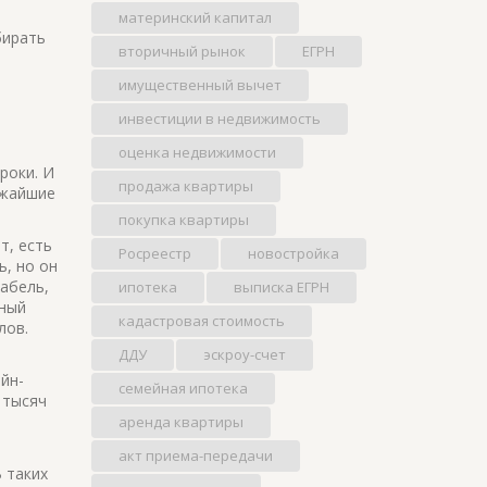
материнский капитал
бирать
вторичный рынок
ЕГРН
имущественный вычет
инвестиции в недвижимость
оценка недвижимости
роки. И
продажа квартиры
ижайшие
покупка квартиры
т, есть
Росреестр
новостройка
ь, но он
кабель,
ипотека
выписка ЕГРН
ьный
кадастровая стоимость
лов.
ДДУ
эскроу-счет
йн-
семейная ипотека
 тысяч
аренда квартиры
акт приема-передачи
 таких