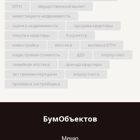
ЕГРН
имущественный вычет
инвестиции в недвижимость
оценка недвижимости
продажа квартиры
покупка квартиры
Росреестр
новостройка
ипотека
выписка ЕГРН
кадастровая стоимость
ДДУ
эскроу-счет
семейная ипотека
аренда квартиры
акт приема-передачи
эскроу-счета
проверка застройщика
БумОбъектов
Меню