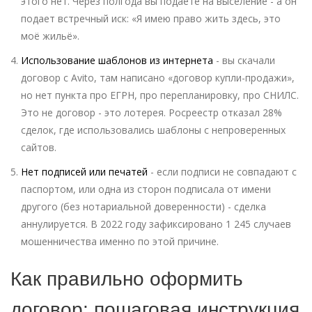
этого нет. Через полгода вы подаете на выселение - а он
подает встречный иск: «Я имею право жить здесь, это
моё жильё».
Использование шаблонов из интернета
- вы скачали
договор с Avito, там написано «договор купли-продажи»,
но нет пункта про ЕГРН, про перепланировку, про СНИЛС.
Это не договор - это лотерея. Росреестр отказал 28%
сделок, где использовались шаблоны с непроверенных
сайтов.
Нет подписей или печатей
- если подписи не совпадают с
паспортом, или одна из сторон подписала от имени
другого (без нотариальной доверенности) - сделка
аннулируется. В 2022 году зафиксировано 1 245 случаев
мошенничества именно по этой причине.
Как правильно оформить
договор: пошаговая инструкция