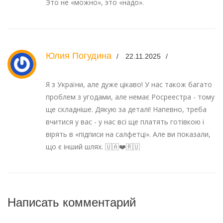
Это не «можно», это «надо».
Юлия Погудина
22.11.2025
Я з України, але дуже цікаво! У нас також багато
проблем з угодами, але немає Росреестра - тому
ще складніше. Дякую за деталі! Напевно, треба
вчитися у вас - у нас всі ще платять готівкою і
вірять в «підписи на салфетці». Але ви показали,
що є інший шлях. 🇺🇦❤️🇷🇺
Написать комментарий