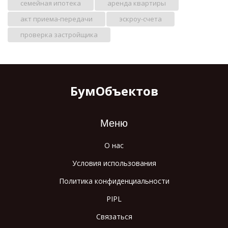
семейная ипотека
аренда квартиры
акт приема-передачи
эскроу-счета
проверка застройщика
БумОбъектов
Меню
О нас
Условия использования
Политика конфиденциальности
PIPL
Связаться