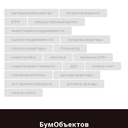
материнский капитал
вторичный рынок
ЕГРН
имущественный вычет
инвестиции в недвижимость
оценка недвижимости
продажа квартиры
покупка квартиры
Росреестр
новостройка
ипотека
выписка ЕГРН
кадастровая стоимость
ДДУ
эскроу-счет
семейная ипотека
аренда квартиры
акт приема-передачи
договор аренды
эскроу-счета
БумОбъектов