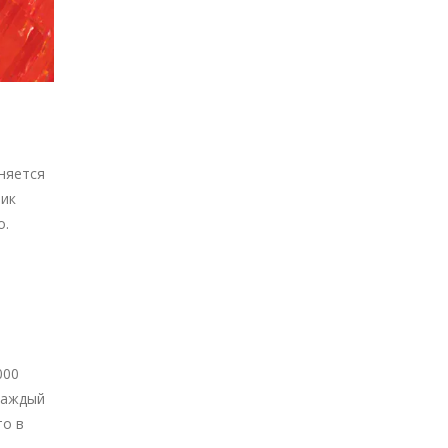
еняется
ник
о.
000
 каждый
то в