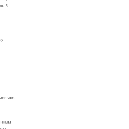
ль 3
то
 меньше.
данным