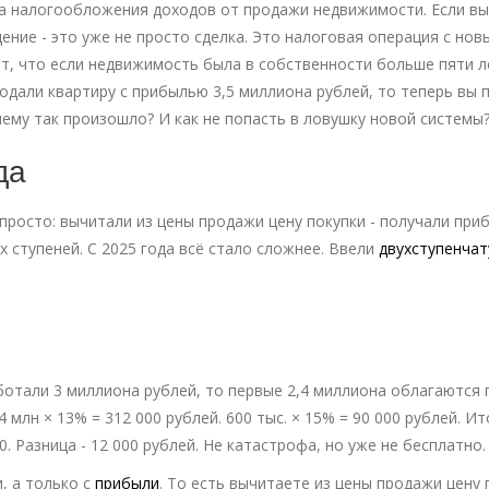
ила налогообложения доходов от продажи недвижимости. Если вы
ние - это уже не просто сделка. Это налоговая операция с нов
т, что если недвижимость была в собственности больше пяти л
родали квартиру с прибылью 3,5 миллиона рублей, то теперь вы 
очему так произошло? И как не попасть в ловушку новой системы
да
росто: вычитали из цены продажи цену покупки - получали при
их ступеней. С 2025 года всё стало сложнее. Ввели
двухступенча
аботали 3 миллиона рублей, то первые 2,4 миллиона облагаются 
 млн × 13% = 312 000 рублей. 600 тыс. × 15% = 90 000 рублей. Ит
. Разница - 12 000 рублей. Не катастрофа, но уже не бесплатно.
, а только с
прибыли
. То есть вычитаете из цены продажи цену 