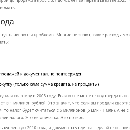
ртирой до продажи вырос с 3,7 до 4,2 лет за первый квартал 2025 г
ономить.
хода
от тут начинаются проблемы. Многие не знают, какие расходы мо
чить:
 продажей и документально подтвержден
окупку (только сама сумма кредита, не проценты)
купили квартиру в 2008 году. Если вы не можете подтвердить це
т в 1 миллион рублей. Это значит, что если вы продали квартир
 то налог будет считаться с 5 миллионов (6 млн - 1 млн). А не с 
ублей налога. Это не опечатка. Это потеря.
 куплена до 2010 года, и документы утеряны - сделайте незав