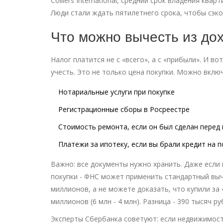
Colliers International, средний срок владения ква
Люди стали ждать пятилетнего срока, чтобы сэк
Что можно вычесть из до
Налог платится не с «всего», а с «прибыли». И в
учесть. Это не только цена покупки. Можно вклю
Нотариальные услуги при покупке
Регистрационные сборы в Росреестре
Стоимость ремонта, если он был сделан перед
Платежи за ипотеку, если вы брали кредит на п
Важно: все документы нужно хранить. Даже если 
покупки - ФНС может применить стандартный выче
миллионов, а не можете доказать, что купили за 4,
миллионов (6 млн - 4 млн). Разница - 390 тысяч р
Эксперты Сбербанка советуют: если недвижимость