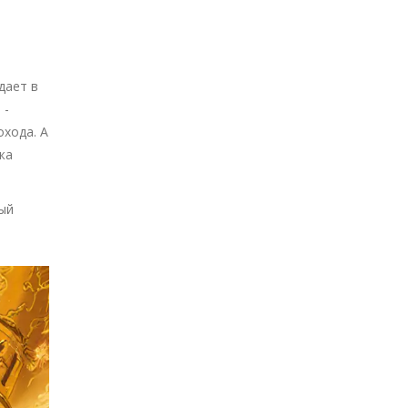
дает в
 -
охода. А
жа
ный