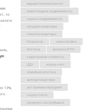
имущественный вычет
ыми
инвестиции в недвижимость
ет, то
оценка недвижимости
платите
продажа квартиры
?
покупка квартиры
Росреестр
новостройка
ипотека
выписка ЕГРН
быль,
тую
кадастровая стоимость
ДДУ
эскроу-счет
семейная ипотека
аренда квартиры
акт приема-передачи
по 13%,
ого -
эскроу-счета
проверка застройщика
покупки.