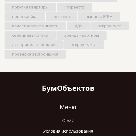
покупка квартиры
Росреестр
новостройка
ипотека
выписка ЕГРН
кадастровая стоимость
ДДУ
эскроу-счет
семейная ипотека
аренда квартиры
акт приема-передачи
эскроу-счета
проверка застройщика
БумОбъектов
Меню
О нас
Условия использования